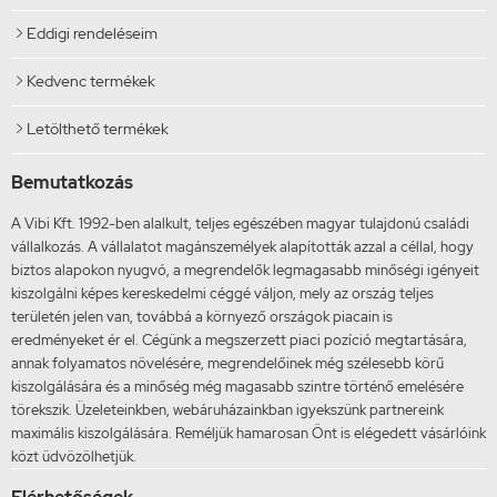
Eddigi rendeléseim

Kedvenc termékek

Letölthető termékek

Bemutatkozás
A Vibi Kft. 1992-ben alalkult, teljes egészében magyar tulajdonú családi
vállalkozás. A vállalatot magánszemélyek alapították azzal a céllal, hogy
biztos alapokon nyugvó, a megrendelők legmagasabb minőségi igényeit
kiszolgálni képes kereskedelmi céggé váljon, mely az ország teljes
területén jelen van, továbbá a környező országok piacain is
eredményeket ér el. Cégünk a megszerzett piaci pozíció megtartására,
annak folyamatos növelésére, megrendelőinek még szélesebb körű
kiszolgálására és a minőség még magasabb szintre történő emelésére
törekszik. Üzeleteinkben, webáruházainkban igyekszünk partnereink
maximális kiszolgálására. Reméljük hamarosan Önt is elégedett vásárlóink
közt üdvözölhetjük.