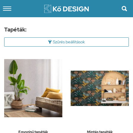

Tapéták:
Szűrés beállítások

Egyszínű tapéták
Mintás tapéták