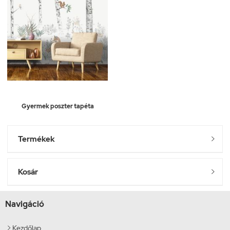
Gyermek poszter tapéta
Termékek

Kosár

Navigáció
Kezdőlap
