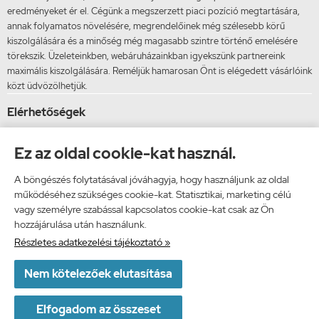
eredményeket ér el. Cégünk a megszerzett piaci pozíció megtartására,
annak folyamatos növelésére, megrendelőinek még szélesebb körű
kiszolgálására és a minőség még magasabb szintre történő emelésére
törekszik. Üzeleteinkben, webáruházainkban igyekszünk partnereink
maximális kiszolgálására. Reméljük hamarosan Önt is elégedett vásárlóink
közt üdvözölhetjük.
Elérhetőségek
Vibi Kft.
Ez az oldal cookie-kat használ.
9024 Győr, Malomszéki utca 5.
Telefon: 06 20 9 350 820
A böngészés folytatásával jóváhagyja, hogy használjunk az oldal
E-mail: shop@kodesign.hu
működéséhez szükséges cookie-kat. Statisztikai, marketing célú
vagy személyre szabással kapcsolatos cookie-kat csak az Ön
Facebook

hozzájárulása után használunk.
Részletes adatkezelési tájékoztató »
Twitter

Nem kötelezőek elutasítása
shop.kodesign.hu -
Vibi Kft.
-
ÁSZF
-
Adatkezelési tájékoztató
×
Egy látogató Budapest településről
W
Elfogadom az összeset
Vásárolt a webáruházban
Webáruház készítés
a StartÜzlettel.