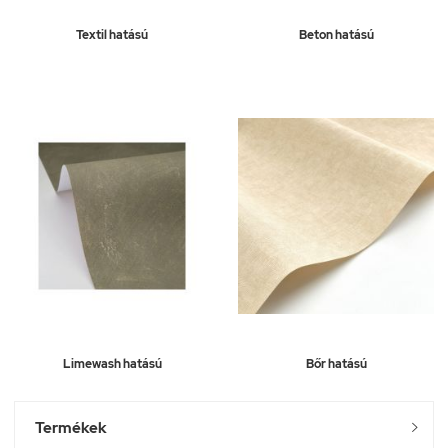
Textil hatású
Beton hatású
Limewash hatású
Bőr hatású
Termékek
