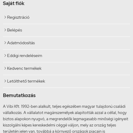
Saját fiók
Regisztráció

Belépés

Adatmódosítás

Eddigi rendeléseim

Kedvenc termékek

Letölthető termékek

Bemutatkozás
A Vibi Kft. 1992-ben alalkult, teljes egészében magyar tulajdonú családi
vállalkozás. A vállalatot magánszemélyek alapították azzal a céllal, hogy
biztos alapokon nyugvó, a megrendelők legmagasabb minőségi igényeit
kiszolgálni képes kereskedelmi céggé váljon, mely az ország teljes
területén jelen van, továbbá a környező országok piacain is